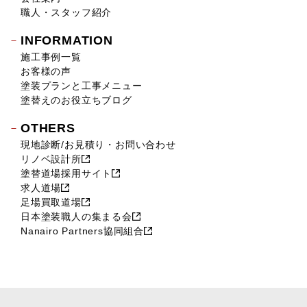
2018年6月 (11)
職人・スタッフ紹介
2018年5月 (16)
INFORMATION
2018年4月 (14)
施工事例一覧
2018年3月 (17)
お客様の声
2018年2月 (18)
塗装プランと工事メニュー
2018年1月 (10)
塗替えのお役立ちブログ
2017年12月 (10)
OTHERS
2017年11月 (9)
現地診断/お見積り・お問い合わせ
2017年10月 (12)
リノベ設計所
2017年9月 (23)
塗替道場採用サイト
2017年8月 (23)
求人道場
2017年7月 (11)
足場買取道場
2017年6月 (21)
日本塗装職人の集まる会
Nanairo Partners協同組合
2017年5月 (17)
2017年4月 (22)
2017年3月 (28)
2017年2月 (46)
2017年1月 (45)