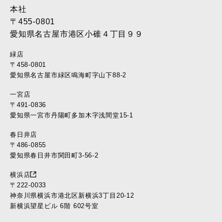
2016年12月 (37)
本社
2016年11月 (39)
〒455-0801
2016年10月 (37)
愛知県名古屋市港区小碓４丁目９９
2016年9月 (37)
緑店
2016年8月 (30)
〒458-0801
2016年7月 (40)
愛知県名古屋市緑区鳴海町字山下88-2
2016年6月 (35)
一宮店
2016年5月 (34)
〒491-0836
2016年4月 (35)
愛知県一宮市丹陽町多加木字浅間堂15-1
2016年3月 (17)
2016年2月 (22)
春日井店
2016年1月 (10)
〒486-0855
愛知県春日井市関田町3-56-2
2015年12月 (11)
2015年11月 (11)
横浜店
2015年10月 (12)
〒222-0033
2015年9月 (18)
神奈川県横浜市港北区新横浜3丁目20-12
新横浜望星ビル 6階 602号室
2015年8月 (22)
2015年7月 (23)