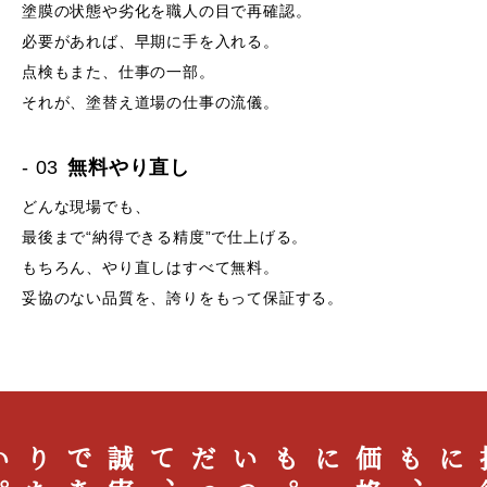
塗膜の状態や劣化を職人の目で再確認。
必要があれば、早期に手を入れる。
点検もまた、仕事の一部。
それが、塗替え道場の仕事の流儀。
- 03
無料やり直し
どんな現場でも、
最後まで“納得できる精度”で仕上げる。
もちろん、やり直しはすべて無料。
妥協のない品質を、誇りをもって保証する。
誠
実
で
あ
り
た
い
。
、
い
つ
だ
っ
て
。
価
格
にも
、