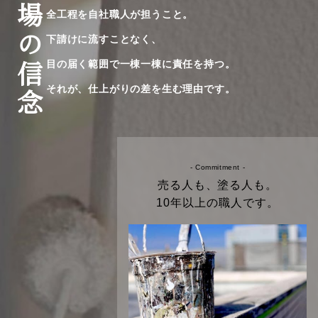
替道場の信念
全工程を自社職人が担うこと。
下請けに流すことなく、
目の届く範囲で一棟一棟に責任を持つ。
それが、仕上がりの差を生む理由です。
- Commitment -
売る人も、塗る人も。
10年以上の職人です。