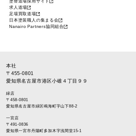
塗替道場採用サイト
求人道場
足場買取道場
日本塗装職人の集まる会
Nanairo Partners協同組合
本社
〒455-0801
愛知県名古屋市港区小碓４丁目９９
緑店
〒458-0801
愛知県名古屋市緑区鳴海町字山下88-2
一宮店
〒491-0836
愛知県一宮市丹陽町多加木字浅間堂15-1