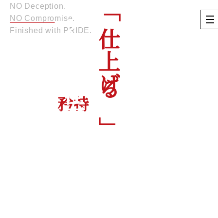
NO Deception.
「仕上げる」
塗るではなく
NO Compromise.
という仕事
Finished with PRIDE.
誤魔化さない。
妥協しない。
IKAE
職人の
矜持
で仕上げる。
私たちにとって塗装とは、
色をつける作業ではなく、「家を守る最終工程」。
ほんの少しの手抜きや妥協が、
年月を経て大きな差となって現れます。
だからこそ、