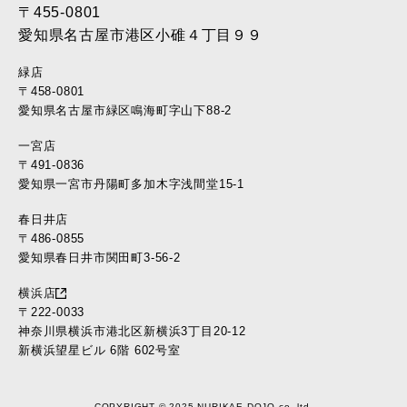
〒455-0801
愛知県名古屋市港区小碓４丁目９９
緑店
〒458-0801
愛知県名古屋市緑区鳴海町字山下88-2
一宮店
〒491-0836
愛知県一宮市丹陽町多加木字浅間堂15-1
春日井店
〒486-0855
愛知県春日井市関田町3-56-2
横浜店
〒222-0033
神奈川県横浜市港北区新横浜3丁目20-12
新横浜望星ビル 6階 602号室
COPYRIGHT © 2025 NURIKAE DOJO co.,ltd.