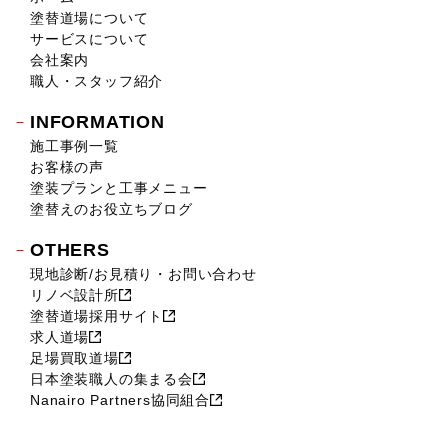
2018年9月 (14)
塗替道場について
2018年8月 (16)
サービスについて
2018年7月 (19)
会社案内
2018年6月 (11)
職人・スタッフ紹介
2018年5月 (16)
INFORMATION
2018年4月 (14)
施工事例一覧
2018年3月 (17)
お客様の声
2018年2月 (18)
塗装プランと工事メニュー
2018年1月 (10)
塗替えのお役立ちブログ
2017年12月 (10)
OTHERS
2017年11月 (9)
現地診断/お見積り・お問い合わせ
2017年10月 (12)
リノベ設計所
2017年9月 (23)
塗替道場採用サイト
2017年8月 (23)
求人道場
2017年7月 (11)
足場買取道場
2017年6月 (21)
日本塗装職人の集まる会
Nanairo Partners協同組合
2017年5月 (17)
2017年4月 (22)