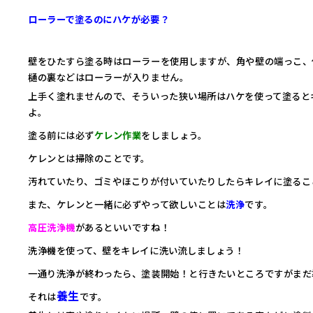
ローラーで塗るのにハケが必要？
壁をひたすら塗る時はローラーを使用しますが、角や壁の端っこ、
樋の裏などはローラーが入りません。
上手く塗れませんので、そういった狭い場所はハケを使って塗ると
よ。
塗る前には必ず
ケレン作業
をしましょう。
ケレンとは掃除のことです。
汚れていたり、ゴミやほこりが付いていたりしたらキレイに塗るこ
また、ケレンと一緒に必ずやって欲しいことは
洗浄
です。
高圧洗浄機
があるといいですね！
洗浄機を使って、壁をキレイに洗い流しましょう！
一通り洗浄が終わったら、塗装開始！と行きたいところですがまだ
養生
それは
です。