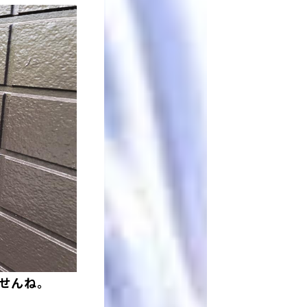
せんね。
。