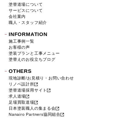
2018年9月 (14)
塗替道場について
2018年8月 (16)
サービスについて
2018年7月 (19)
会社案内
2018年6月 (11)
職人・スタッフ紹介
2018年5月 (16)
INFORMATION
2018年4月 (14)
施工事例一覧
2018年3月 (17)
お客様の声
2018年2月 (18)
塗装プランと工事メニュー
2018年1月 (10)
塗替えのお役立ちブログ
2017年12月 (10)
OTHERS
2017年11月 (9)
現地診断/お見積り・お問い合わせ
2017年10月 (12)
リノベ設計所
2017年9月 (23)
塗替道場採用サイト
2017年8月 (23)
求人道場
2017年7月 (11)
足場買取道場
2017年6月 (21)
日本塗装職人の集まる会
Nanairo Partners協同組合
2017年5月 (17)
2017年4月 (22)