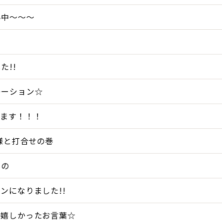
ん中～～～
た!!
レーション☆
てます！！！
様と打合せの巻
もの
ンになりました!!
の嬉しかったお言葉☆