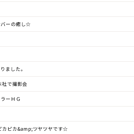
る
ンバーの癒し☆
・
。
なりました。
本社で撮影会
ーラーＨＧ
ピカピカ&amp;ツヤツヤです☆