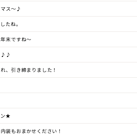
スマス～♪
ましたね。
に年末ですね～
♪♪♪
まれ、引き締まりました！
・
ズン★
、内装もおまかせください！