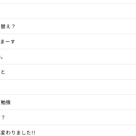
ち替え？
てまーす
中。
こと
ろ勉強
し？
変わりました!!