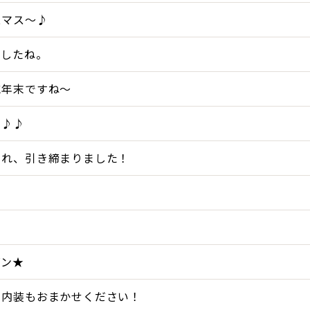
スマス～♪
ましたね。
に年末ですね～
♪♪♪
まれ、引き締まりました！
・
ズン★
、内装もおまかせください！