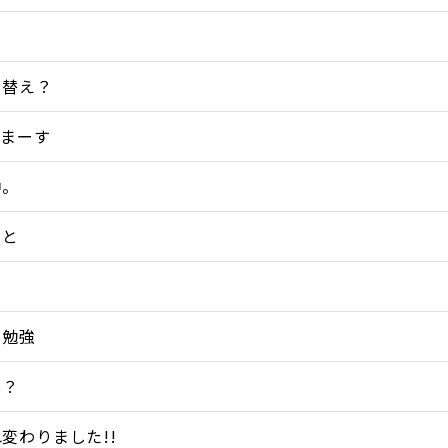
ち替え？
てまーす
中。
こと
ろ勉強
し？
変わりました!!