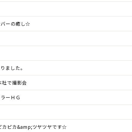
る
ンバーの癒し☆
・
。
なりました。
本社で撮影会
ーラーＨＧ
ピカピカ&amp;ツヤツヤです☆