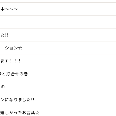
ん中～～～
た!!
レーション☆
てます！！！
様と打合せの巻
もの
ンになりました!!
の嬉しかったお言葉☆