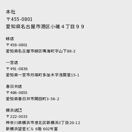
2018年2月 (18)
本社
2018年1月 (10)
〒455-0801
2017年12月 (10)
愛知県名古屋市港区小碓４丁目９９
2017年11月 (9)
2017年10月 (12)
緑店
2017年9月 (23)
〒458-0801
愛知県名古屋市緑区鳴海町字山下88-2
2017年8月 (23)
2017年7月 (11)
一宮店
〒491-0836
2017年6月 (21)
愛知県一宮市丹陽町多加木字浅間堂15-1
2017年5月 (17)
2017年4月 (22)
春日井店
〒486-0855
2017年3月 (28)
愛知県春日井市関田町3-56-2
2017年2月 (46)
横浜店
2017年1月 (45)
〒222-0033
2016年12月 (37)
神奈川県横浜市港北区新横浜3丁目20-12
2016年11月 (39)
新横浜望星ビル 6階 602号室