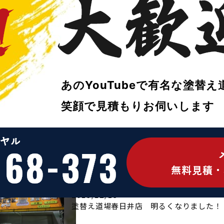
三重県のなばなの里へ
あのYouTubeで
有名な塗替え
スタッフブログ
笑顔で
見積もりお伺いします
2013/12/14
適正希釈量
スタッフブログ
アイザワ
2013/12/13
塗替え道場春日井店 明るくなりました！