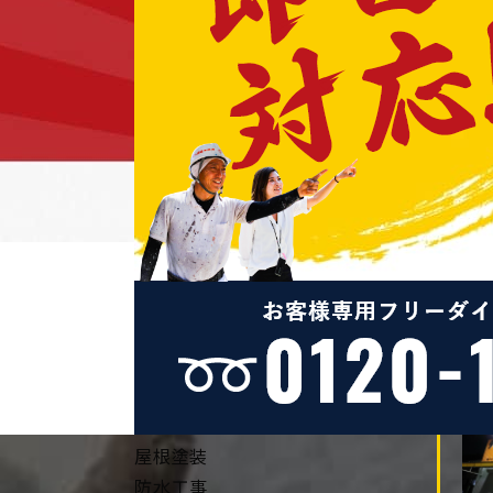
2013/12/19
三重県のなばなの里へ
2013/12/14
適正希釈量
2013/12/13
塗替え道場春日井店 明るくなり
ました！
2013/12/12
2013年
カテゴリー
Category
外壁塗装
屋根塗装
防水工事