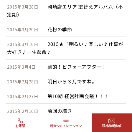
岡崎店エリア 塗替えアルバム（不
2015年3月28日
定期）
花粉の季節
2015年3月20日
2015★「明るい♪楽しい♪仕事が
2015年3月10日
大好き♪一生懸命♪」
劇的！ビフォーアフター！
2015年3月4日
明日から３月ですね。
2015年2月28日
第10期 経営計画会議！！！
2015年2月27日
前回の続き
2015年2月16日
立春迎えましたが、まだまだ真冬
2015年2月10日
お電話
料金シミュレーション
現地診断依頼