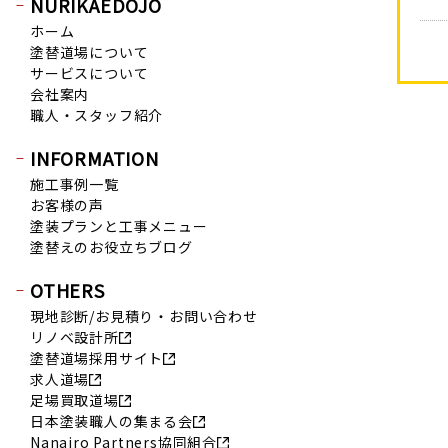
NURIKAEDOJO
2019年9月 (20)
ホーム
2019年8月 (12)
塗替道場について
2019年7月 (20)
サービスについて
会社案内
2019年6月 (15)
職人・スタッフ紹介
2019年5月 (16)
2019年4月 (14)
INFORMATION
2019年3月 (7)
施工事例一覧
お客様の声
2019年2月 (7)
塗装プランと工事メニュー
2019年1月 (8)
塗替えのお役立ちブログ
2018年12月 (8)
OTHERS
2018年11月 (10)
現地診断/お見積り・お問い合わせ
2018年10月 (17)
リノベ設計所
2018年9月 (14)
塗替道場採用サイト
2018年8月 (16)
求人道場
足場買取道場
2018年7月 (19)
日本塗装職人の集まる会
2018年6月 (11)
Nanairo Partners協同組合