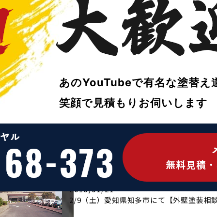
今年も気合いで頑張ります！
あのYouTubeで
有名な塗替え
スタッフブログ
モリ＿R
笑顔で
見積もりお伺いします
2013/01/27
２０１３年 今年もよろしくお願いいたし
イベント・キャンペーン情報
お家の塗替
2013/01/21
2/9（土）愛知県知多市にて【外壁塗装相