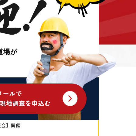
道場が
ます。
え大相談会
談会】開催