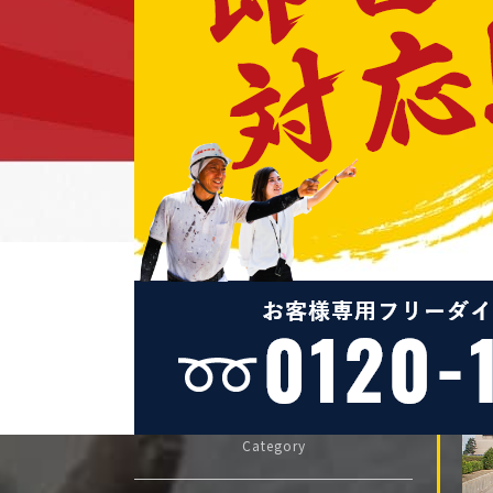
【外壁塗装相談会】
2013/01/28
今年も気合いで頑張ります！
2013/01/27
２０１３年 今年もよろしくお願
いいたします。
2013/01/21
2/9（土）愛知県知多市にて【外
壁塗装相談会】開催
2013/01/21
1/27（日）愛知県名古屋市西区
にて【外壁塗装相談会】開催
カテゴリー
Category