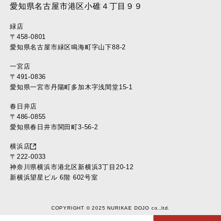
愛知県名古屋市港区小碓４丁目９９
緑店
〒458-0801
愛知県名古屋市緑区鳴海町字山下88-2
一宮店
〒491-0836
愛知県一宮市丹陽町多加木字浅間堂15-1
春日井店
〒486-0855
愛知県春日井市関田町3-56-2
横浜店
〒222-0033
神奈川県横浜市港北区新横浜3丁目20-12
新横浜望星ビル 6階 602号室
COPYRIGHT © 2025 NURIKAE DOJO co.,ltd.