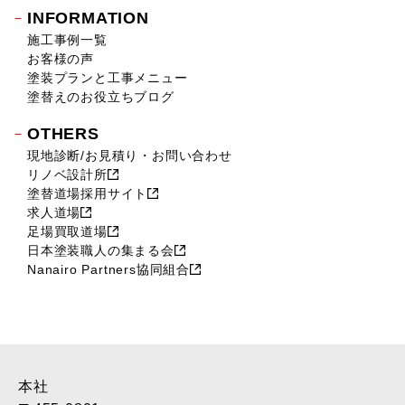
2018年5月 (16)
INFORMATION
2018年4月 (14)
施工事例一覧
2018年3月 (17)
お客様の声
2018年2月 (18)
塗装プランと工事メニュー
2018年1月 (10)
塗替えのお役立ちブログ
2017年12月 (10)
OTHERS
2017年11月 (9)
現地診断/お見積り・お問い合わせ
2017年10月 (12)
リノベ設計所
2017年9月 (23)
塗替道場採用サイト
2017年8月 (23)
求人道場
2017年7月 (11)
足場買取道場
2017年6月 (21)
日本塗装職人の集まる会
Nanairo Partners協同組合
2017年5月 (17)
2017年4月 (22)
2017年3月 (28)
2017年2月 (46)
2017年1月 (45)
2016年12月 (37)
本社