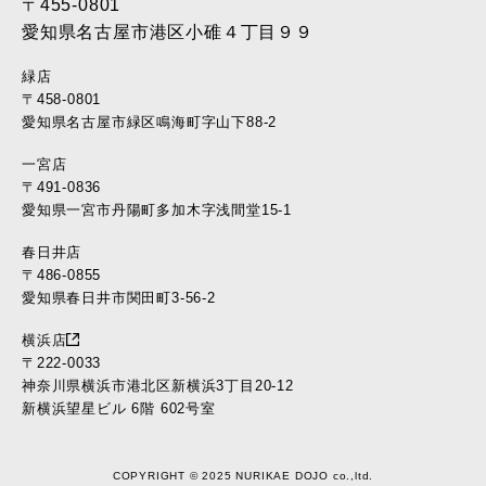
2016年11月 (39)
〒455-0801
2016年10月 (37)
愛知県名古屋市港区小碓４丁目９９
2016年9月 (37)
緑店
2016年8月 (30)
〒458-0801
2016年7月 (40)
愛知県名古屋市緑区鳴海町字山下88-2
2016年6月 (35)
一宮店
2016年5月 (34)
〒491-0836
2016年4月 (35)
愛知県一宮市丹陽町多加木字浅間堂15-1
2016年3月 (17)
2016年2月 (22)
春日井店
2016年1月 (10)
〒486-0855
愛知県春日井市関田町3-56-2
2015年12月 (11)
2015年11月 (11)
横浜店
2015年10月 (12)
〒222-0033
2015年9月 (18)
神奈川県横浜市港北区新横浜3丁目20-12
新横浜望星ビル 6階 602号室
2015年8月 (22)
2015年7月 (23)
2015年6月 (25)
COPYRIGHT © 2025 NURIKAE DOJO co.,ltd.