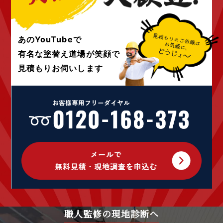
2022年3月 (4)
2022年2月 (4)
2022年1月 (4)
あのYouTubeで
2021年12月 (4)
有名な塗替え道場が
笑顔で
2021年10月 (10)
見積もりお伺いします
2021年9月 (24)
2021年8月 (1)
2021年4月 (1)
2020年12月 (1)
2020年9月 (1)
2020年7月 (2)
2020年5月 (1)
2020年4月 (5)
2020年3月 (7)
2020年2月 (9)
2020年1月 (9)
2019年12月 (6)
職人監修の現地診断へ
2019年11月 (13)