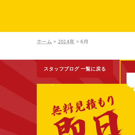
ホーム
>
2014年
>
6月
スタッフブログ 一覧に戻る
最近の投稿
New
2014/06/30
岐阜県多治見市のH様邸のビフォ