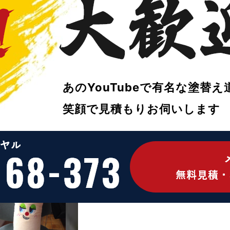
塗替え社員はいつも気分上々！元気ないと
あのYouTubeで
有名な塗替え
スタッフブログ
コイズミ
笑顔で
見積もりお伺いします
2014/06/20
誕生日会
スタッフブログ
ダイジ
2014/06/19
職人紹介