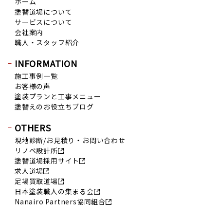
ホーム
2019年8月 (12)
塗替道場について
2019年7月 (20)
サービスについて
会社案内
2019年6月 (15)
職人・スタッフ紹介
2019年5月 (16)
2019年4月 (14)
INFORMATION
2019年3月 (7)
施工事例一覧
お客様の声
2019年2月 (7)
塗装プランと工事メニュー
2019年1月 (8)
塗替えのお役立ちブログ
2018年12月 (8)
OTHERS
2018年11月 (10)
現地診断/お見積り・お問い合わせ
2018年10月 (17)
リノベ設計所
2018年9月 (14)
塗替道場採用サイト
2018年8月 (16)
求人道場
足場買取道場
2018年7月 (19)
日本塗装職人の集まる会
2018年6月 (11)
Nanairo Partners協同組合
2018年5月 (16)