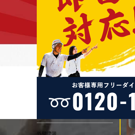
ーアフター
2014/06/30
塗替え社員はいつも気分上々！元
気ないときは、、、、天使ちゃん
登場！
2014/06/20
誕生日会
2014/06/19
職人紹介
2014/06/14
タイル
カテゴリー
Category
外壁塗装