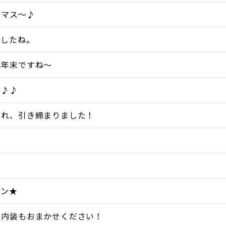
スマス～♪
ましたね。
に年末ですね～
♪♪♪
まれ、引き締まりました！
・
ズン★
、内装もおまかせください！