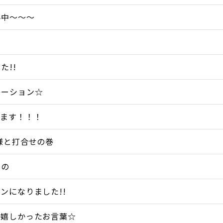
ん中～～～
た!!
レーション☆
てます！！！
様と打合せの巻
もの
ンになりました!!
の嬉しかったお言葉☆