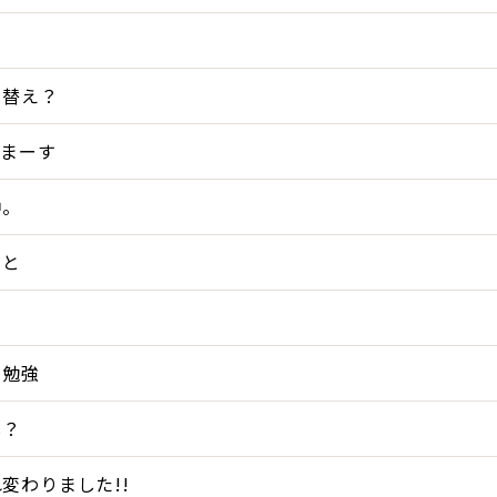
ち替え？
てまーす
中。
こと
ろ勉強
し？
変わりました!!