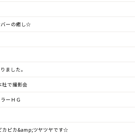
る
ンバーの癒し☆
・
。
なりました。
本社で撮影会
ーラーＨＧ
ピカピカ&amp;ツヤツヤです☆