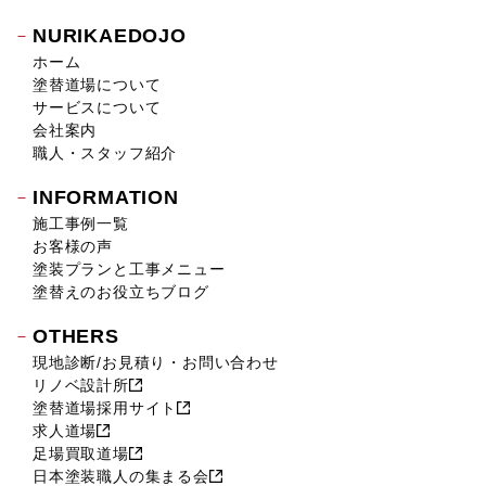
2018年11月 (10)
NURIKAEDOJO
2018年10月 (17)
ホーム
2018年9月 (14)
塗替道場について
2018年8月 (16)
サービスについて
2018年7月 (19)
会社案内
2018年6月 (11)
職人・スタッフ紹介
2018年5月 (16)
INFORMATION
2018年4月 (14)
施工事例一覧
2018年3月 (17)
お客様の声
2018年2月 (18)
塗装プランと工事メニュー
2018年1月 (10)
塗替えのお役立ちブログ
2017年12月 (10)
OTHERS
2017年11月 (9)
現地診断/お見積り・お問い合わせ
2017年10月 (12)
リノベ設計所
2017年9月 (23)
塗替道場採用サイト
2017年8月 (23)
求人道場
2017年7月 (11)
足場買取道場
2017年6月 (21)
日本塗装職人の集まる会