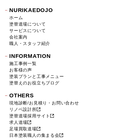
2018年11月 (10)
NURIKAEDOJO
2018年10月 (17)
ホーム
2018年9月 (14)
塗替道場について
2018年8月 (16)
サービスについて
2018年7月 (19)
会社案内
2018年6月 (11)
職人・スタッフ紹介
2018年5月 (16)
INFORMATION
2018年4月 (14)
施工事例一覧
2018年3月 (17)
お客様の声
2018年2月 (18)
塗装プランと工事メニュー
2018年1月 (10)
塗替えのお役立ちブログ
2017年12月 (10)
OTHERS
2017年11月 (9)
現地診断/お見積り・お問い合わせ
2017年10月 (12)
リノベ設計所
2017年9月 (23)
塗替道場採用サイト
2017年8月 (23)
求人道場
2017年7月 (11)
足場買取道場
2017年6月 (21)
日本塗装職人の集まる会