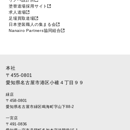
2017年9月 (23)
塗替道場採用サイト
2017年8月 (23)
求人道場
2017年7月 (11)
足場買取道場
2017年6月 (21)
日本塗装職人の集まる会
Nanairo Partners協同組合
2017年5月 (17)
2017年4月 (22)
2017年3月 (28)
2017年2月 (46)
2017年1月 (45)
2016年12月 (37)
本社
2016年11月 (39)
〒455-0801
2016年10月 (37)
愛知県名古屋市港区小碓４丁目９９
2016年9月 (37)
緑店
2016年8月 (30)
〒458-0801
2016年7月 (40)
愛知県名古屋市緑区鳴海町字山下88-2
2016年6月 (35)
一宮店
2016年5月 (34)
〒491-0836
2016年4月 (35)