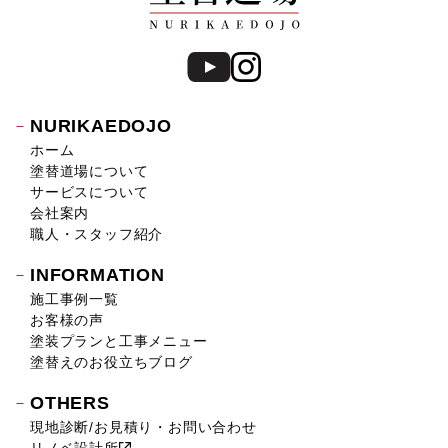
2019年3月 (7)
2019年2月 (7)
2019年1月 (8)
2018年12月 (8)
2018年11月 (10)
NURIKAEDOJO
2018年10月 (17)
ホーム
2018年9月 (14)
塗替道場について
2018年8月 (16)
サービスについて
2018年7月 (19)
会社案内
2018年6月 (11)
職人・スタッフ紹介
2018年5月 (16)
INFORMATION
2018年4月 (14)
施工事例一覧
2018年3月 (17)
お客様の声
2018年2月 (18)
塗装プランと工事メニュー
2018年1月 (10)
塗替えのお役立ちブログ
2017年12月 (10)
OTHERS
2017年11月 (9)
現地診断/お見積り・お問い合わせ
2017年10月 (12)
リノベ設計所