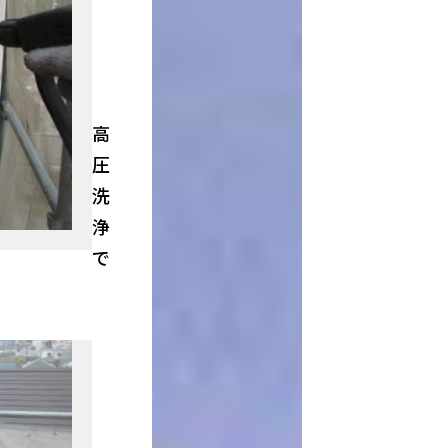
高
圧
洗
浄
で