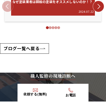
なぜ塗装業者は銅板の塗装をオススメしないのか！？
k
2024.07.22
ブログ一覧へ戻る
職人監修の現地診断へ
依頼する(無料)
お電話