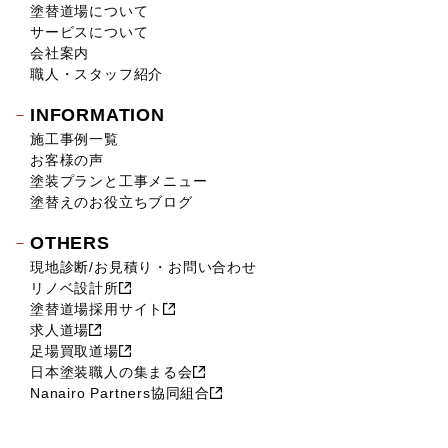
塗替道場について
2018年8月 (16)
サービスについて
2018年7月 (19)
会社案内
2018年6月 (11)
職人・スタッフ紹介
2018年5月 (16)
INFORMATION
2018年4月 (14)
施工事例一覧
2018年3月 (17)
お客様の声
2018年2月 (18)
塗装プランと工事メニュー
2018年1月 (10)
塗替えのお役立ちブログ
2017年12月 (10)
OTHERS
2017年11月 (9)
現地診断/お見積り・お問い合わせ
2017年10月 (12)
リノベ設計所
2017年9月 (23)
塗替道場採用サイト
2017年8月 (23)
求人道場
2017年7月 (11)
足場買取道場
2017年6月 (21)
日本塗装職人の集まる会
Nanairo Partners協同組合
2017年5月 (17)
2017年4月 (22)
2017年3月 (28)