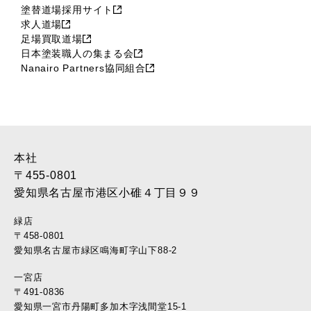
塗替道場採用サイト
求人道場
足場買取道場
日本塗装職人の集まる会
Nanairo Partners協同組合
本社
〒455-0801
愛知県名古屋市港区小碓４丁目９９
緑店
〒458-0801
愛知県名古屋市緑区鳴海町字山下88-2
一宮店
〒491-0836
愛知県一宮市丹陽町多加木字浅間堂15-1