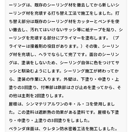
ーリングは、既存のシーリング材を撤去してから新しいシ
ーリング材を充填する打ち替え工法で施工をしました。打
ち替え部分は既存のシーリング材をカッターとペンチを使
い撤去し、汚れてはいけないサッシ等に紙テープを貼り、シ
ーリングを充填する部分にプライマーを塗布します。（プ
ライマーは接着剤の役目があります。）その後、シーリン
グ材を充填し、ヘラでならして完了です。面台のシーリン
グは、塗装をしないため、シーリング自体に色をつけてサ
ッシと馴染むようにします。シーリング施工が終わってか
ら、塗装の作業に入ります。外壁は、下塗り・中塗り・上
塗りの3回塗り、付帯部は鉄部はさび止めを塗ってから、そ
の他は主剤を2回塗りします。
屋根は、シンマテリアルワンのキ・ル・コを使用しまし
た。この塗料は遮断熱の効果がある塗料です。屋根も下塗
り・中塗り・上塗りの3回塗りをしました。
ベランダ床面は、ウレタン防水密着工法を施工しました。