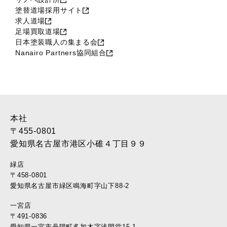
塗替道場採用サイト
求人道場
足場買取道場
日本塗装職人の集まる会
Nanairo Partners協同組合
本社
〒455-0801
愛知県名古屋市港区小碓４丁目９９
緑店
〒458-0801
愛知県名古屋市緑区鳴海町字山下88-2
一宮店
〒491-0836
愛知県一宮市丹陽町多加木字浅間堂15-1