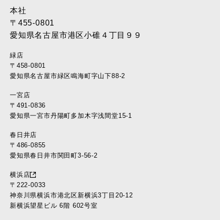
本社
〒455-0801
愛知県名古屋市港区小碓４丁目９９
緑店
〒458-0801
愛知県名古屋市緑区鳴海町字山下88-2
一宮店
〒491-0836
愛知県一宮市丹陽町多加木字浅間堂15-1
春日井店
〒486-0855
愛知県春日井市関田町3-56-2
横浜店
〒222-0033
神奈川県横浜市港北区新横浜3丁目20-12
新横浜望星ビル 6階 602号室