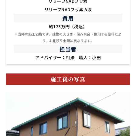
リリーフNADフッ素
リリーフNADフッ素 A液
費用
約123万円（税込）
※当時の施工価格です。建物の大きさ・傷み具合・使用する塗料によ
り、お見積り金額は異なります。
担当者
アドバイザー：相澤 職人：小田
施工後の写真