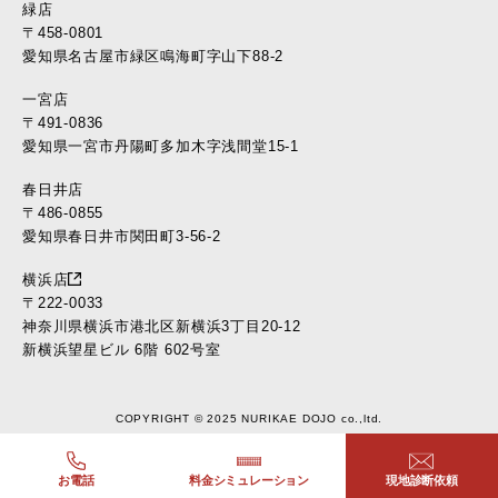
緑店
〒458-0801
愛知県名古屋市緑区鳴海町字山下88-2
一宮店
〒491-0836
愛知県一宮市丹陽町多加木字浅間堂15-1
春日井店
〒486-0855
愛知県春日井市関田町3-56-2
横浜店
〒222-0033
神奈川県横浜市港北区新横浜3丁目20-12
新横浜望星ビル 6階 602号室
COPYRIGHT © 2025 NURIKAE DOJO co.,ltd.
お電話
料金シミュレーション
現地診断依頼