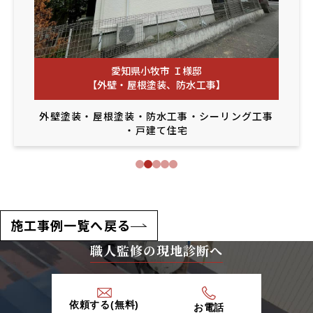
愛知県小牧市 Ｉ様邸
【外壁・屋根塗装、防水工事】
外壁塗装
・
屋根塗装
・
防水工事
・
シーリング工事
・
戸建て住宅
施工事例一覧へ戻る
職人監修の現地診断へ
依頼する(無料)
お電話