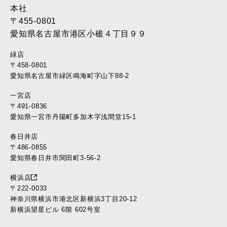
本社
〒455-0801
愛知県名古屋市港区小碓４丁目９９
緑店
〒458-0801
愛知県名古屋市緑区鳴海町字山下88-2
一宮店
〒491-0836
愛知県一宮市丹陽町多加木字浅間堂15-1
春日井店
〒486-0855
愛知県春日井市関田町3-56-2
横浜店
〒222-0033
神奈川県横浜市港北区新横浜3丁目20-12
新横浜望星ビル 6階 602号室