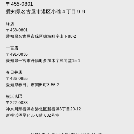
〒455-0801
愛知県名古屋市港区小碓４丁目９９
緑店
〒458-0801
愛知県名古屋市緑区鳴海町字山下88-2
一宮店
〒491-0836
愛知県一宮市丹陽町多加木字浅間堂15-1
春日井店
〒486-0855
愛知県春日井市関田町3-56-2
横浜店
〒222-0033
神奈川県横浜市港北区新横浜3丁目20-12
新横浜望星ビル 6階 602号室
COPYRIGHT © 2025 NURIKAE DOJO co.,ltd.