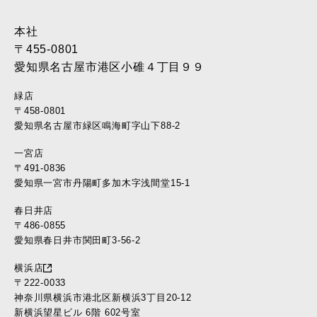
本社
〒455-0801
愛知県名古屋市港区小碓４丁目９９
緑店
〒458-0801
愛知県名古屋市緑区鳴海町字山下88-2
一宮店
〒491-0836
愛知県一宮市丹陽町多加木字浅間堂15-1
春日井店
〒486-0855
愛知県春日井市関田町3-56-2
横浜店
〒222-0033
神奈川県横浜市港北区新横浜3丁目20-12
新横浜望星ビル 6階 602号室