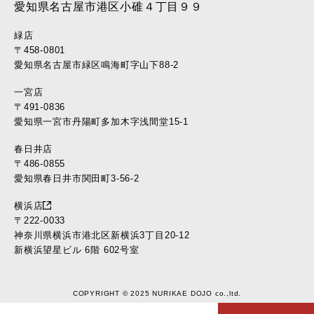
愛知県名古屋市港区小碓４丁目９９
緑店
〒458-0801
愛知県名古屋市緑区鳴海町字山下88-2
一宮店
〒491-0836
愛知県一宮市丹陽町多加木字浅間堂15-1
春日井店
〒486-0855
愛知県春日井市関田町3-56-2
横浜店
〒222-0033
神奈川県横浜市港北区新横浜3丁目20-12
新横浜望星ビル 6階 602号室
COPYRIGHT © 2025 NURIKAE DOJO co.,ltd.