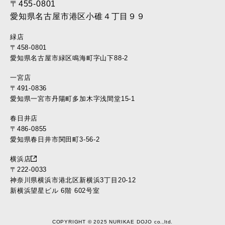
〒455-0801
愛知県名古屋市港区小碓４丁目９９
緑店
〒458-0801
愛知県名古屋市緑区鳴海町字山下88-2
一宮店
〒491-0836
愛知県一宮市丹陽町多加木字浅間堂15-1
春日井店
〒486-0855
愛知県春日井市関田町3-56-2
横浜店
〒222-0033
神奈川県横浜市港北区新横浜3丁目20-12
新横浜望星ビル 6階 602号室
COPYRIGHT © 2025 NURIKAE DOJO co.,ltd.