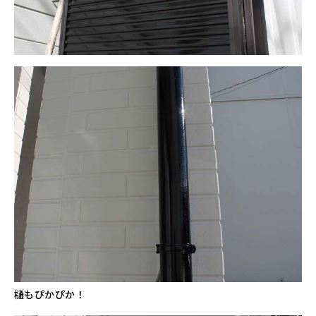
樋もぴかぴか！