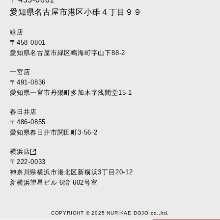
愛知県名古屋市港区小碓４丁目９９
緑店
〒458-0801
愛知県名古屋市緑区鳴海町字山下88-2
一宮店
〒491-0836
愛知県一宮市丹陽町多加木字浅間堂15-1
春日井店
〒486-0855
愛知県春日井市関田町3-56-2
横浜店
〒222-0033
神奈川県横浜市港北区新横浜3丁目20-12
新横浜望星ビル 6階 602号室
COPYRIGHT © 2025 NURIKAE DOJO co.,ltd.