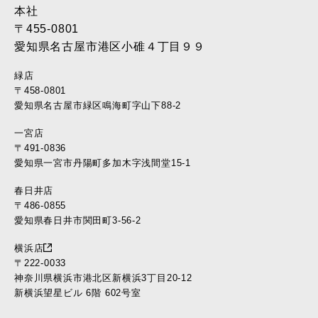
本社
〒455-0801
愛知県名古屋市港区小碓４丁目９９
緑店
〒458-0801
愛知県名古屋市緑区鳴海町字山下88-2
一宮店
〒491-0836
愛知県一宮市丹陽町多加木字浅間堂15-1
春日井店
〒486-0855
愛知県春日井市関田町3-56-2
横浜店
〒222-0033
神奈川県横浜市港北区新横浜3丁目20-12
新横浜望星ビル 6階 602号室