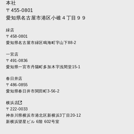
本社
〒455-0801
愛知県名古屋市港区小碓４丁目９９
緑店
〒458-0801
愛知県名古屋市緑区鳴海町字山下88-2
一宮店
〒491-0836
愛知県一宮市丹陽町多加木字浅間堂15-1
春日井店
〒486-0855
愛知県春日井市関田町3-56-2
横浜店
〒222-0033
神奈川県横浜市港北区新横浜3丁目20-12
新横浜望星ビル 6階 602号室