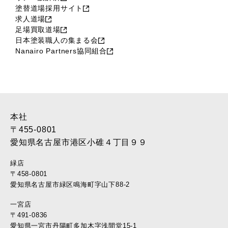
塗替道場採用サイト
求人道場
足場買取道場
日本塗装職人の集まる会
Nanairo Partners協同組合
本社
〒455-0801
愛知県名古屋市港区小碓４丁目９９
緑店
〒458-0801
愛知県名古屋市緑区鳴海町字山下88-2
一宮店
〒491-0836
愛知県一宮市丹陽町多加木字浅間堂15-1