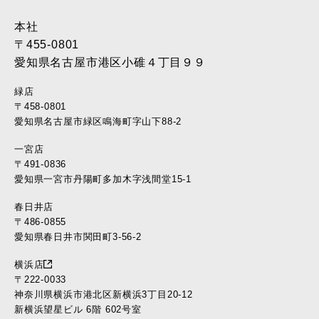
本社
〒455-0801
愛知県名古屋市港区小碓４丁目９９
緑店
〒458-0801
愛知県名古屋市緑区鳴海町字山下88-2
一宮店
〒491-0836
愛知県一宮市丹陽町多加木字浅間堂15-1
春日井店
〒486-0855
愛知県春日井市関田町3-56-2
横浜店
〒222-0033
神奈川県横浜市港北区新横浜3丁目20-12
新横浜望星ビル 6階 602号室