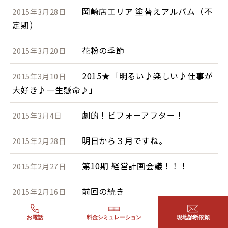
岡崎店エリア 塗替えアルバム（不
2015年3月28日
定期）
花粉の季節
2015年3月20日
2015★「明るい♪楽しい♪仕事が
2015年3月10日
大好き♪一生懸命♪」
劇的！ビフォーアフター！
2015年3月4日
明日から３月ですね。
2015年2月28日
第10期 経営計画会議！！！
2015年2月27日
前回の続き
2015年2月16日
立春迎えましたが、まだまだ真冬
2015年2月10日
お電話
料金シミュレーション
現地診断依頼