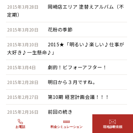
岡崎店エリア 塗替えアルバム（不
2015年3月28日
定期）
花粉の季節
2015年3月20日
2015★「明るい♪楽しい♪仕事が
2015年3月10日
大好き♪一生懸命♪」
劇的！ビフォーアフター！
2015年3月4日
明日から３月ですね。
2015年2月28日
第10期 経営計画会議！！！
2015年2月27日
前回の続き
2015年2月16日
立春迎えましたが、まだまだ真冬
2015年2月10日
お電話
料金シミュレーション
現地診断依頼