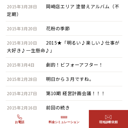
岡崎店エリア 塗替えアルバム（不
2015年3月28日
定期）
花粉の季節
2015年3月20日
2015★「明るい♪楽しい♪仕事が
2015年3月10日
大好き♪一生懸命♪」
劇的！ビフォーアフター！
2015年3月4日
明日から３月ですね。
2015年2月28日
第10期 経営計画会議！！！
2015年2月27日
前回の続き
2015年2月16日
立春迎えましたが、まだまだ真冬
2015年2月10日
お電話
料金シミュレーション
現地診断依頼