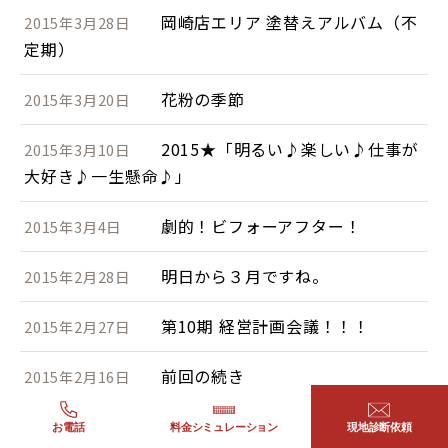
岡崎店エリア 塗替えアルバム（不
2015年3月28日
定期）
花粉の季節
2015年3月20日
2015★「明るい♪楽しい♪仕事が
2015年3月10日
大好き♪一生懸命♪」
劇的！ビフォーアフター！
2015年3月4日
明日から３月ですね。
2015年2月28日
第10期 経営計画会議！！！
2015年2月27日
前回の続き
2015年2月16日
立春迎えましたが、まだまだ真冬
2015年2月10日
お電話
料金シミュレーション
現地診断依頼