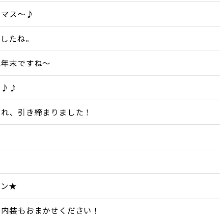
スマス～♪
ましたね。
に年末ですね～
♪♪♪
まれ、引き締まりました！
・
ズン★
、内装もおまかせください！