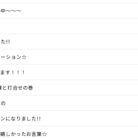
ん中～～～
た!!
レーション☆
てます！！！
様と打合せの巻
もの
ンになりました!!
の嬉しかったお言葉☆