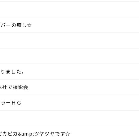
る
ンバーの癒し☆
・
。
なりました。
本社で撮影会
ーラーＨＧ
ピカピカ&amp;ツヤツヤです☆