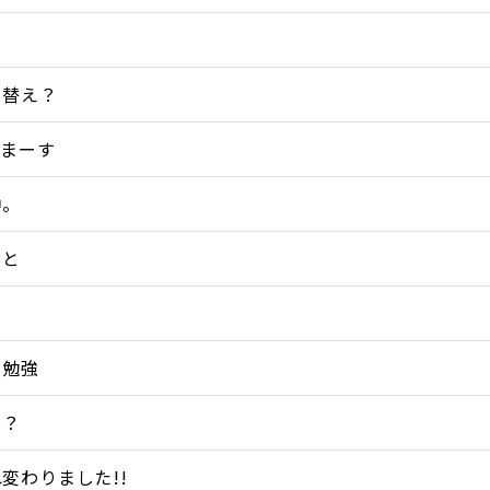
ち替え？
てまーす
中。
こと
ろ勉強
し？
変わりました!!