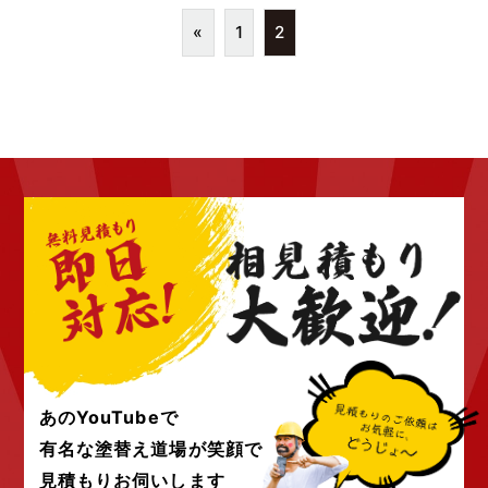
«
1
2
あのYouTubeで
有名な塗替え道場が
笑顔で
見積もりお伺いします