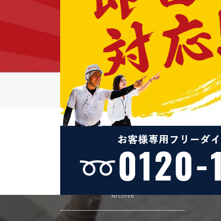
カテゴリー
Category
外壁塗装
屋根塗装
防水工事
シーリング
足場について
現場の話
その他
アーカイブ
Archive