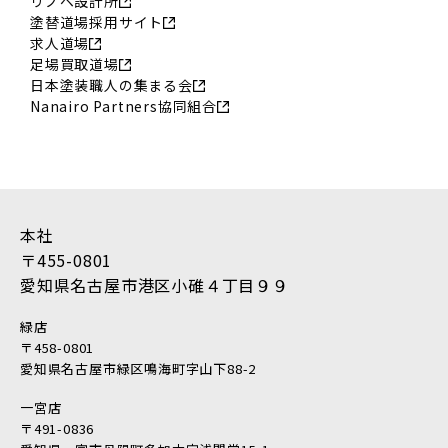
リノベ設計所
2018年9月 (14)
塗替道場採用サイト
2018年8月 (16)
求人道場
足場買取道場
2018年7月 (19)
日本塗装職人の集まる会
2018年6月 (11)
Nanairo Partners協同組合
2018年5月 (16)
2018年4月 (14)
2018年3月 (17)
2018年2月 (18)
本社
2018年1月 (10)
〒455-0801
2017年12月 (10)
愛知県名古屋市港区小碓４丁目９９
2017年11月 (9)
2017年10月 (12)
緑店
2017年9月 (23)
〒458-0801
愛知県名古屋市緑区鳴海町字山下88-2
2017年8月 (23)
2017年7月 (11)
一宮店
〒491-0836
2017年6月 (21)