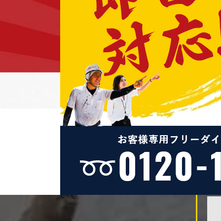
ゃないシーリングの世界を解説！
2020/04/28
◆ゴールデンウィーク休業のお知
らせ◆
2020/04/23
リシン壁に最適な刷毛は？刷毛の
違いを検証です！寺西先生の塗装
講座～リシン塗装偏～
2020/04/12
塗料の種類を知ってかしこく塗替
え！～外壁塗装は名古屋の塗替え
道場で！～
2020/04/08
【新型コロナウイルス対策】につ
いて