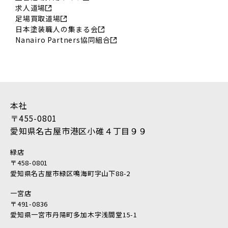
2018年8月 (16)
求人道場
足場買取道場
2018年7月 (19)
日本塗装職人の集まる会
2018年6月 (11)
Nanairo Partners協同組合
2018年5月 (16)
2018年4月 (14)
2018年3月 (17)
2018年2月 (18)
本社
2018年1月 (10)
〒455-0801
2017年12月 (10)
愛知県名古屋市港区小碓４丁目９９
2017年11月 (9)
2017年10月 (12)
緑店
2017年9月 (23)
〒458-0801
愛知県名古屋市緑区鳴海町字山下88-2
2017年8月 (23)
2017年7月 (11)
一宮店
〒491-0836
2017年6月 (21)
愛知県一宮市丹陽町多加木字浅間堂15-1
2017年5月 (17)