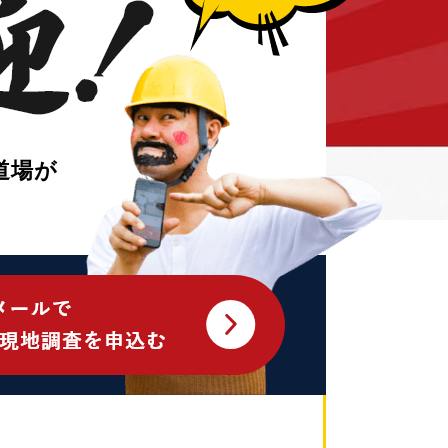
証です！寺西先生の塗装講座～リシン塗装
道場が
壁塗装は名古屋の塗替え道場で！～