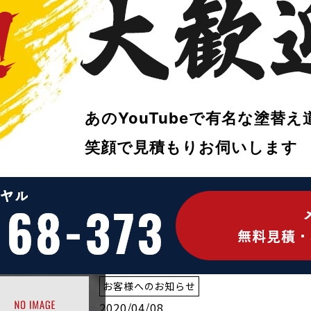
◆ゴールデンウィーク休業のお知らせ◆
スタッフブログ
その他アドバイザー
2020/04/23
リシン壁に最適な刷毛は？刷毛の違いを検
あのYouTubeで
有名な塗替え
偏～
笑顔で
見積もりお伺いします
スタッフブログ
その他アドバイザー
2020/04/12
塗料の種類を知ってかしこく塗替え！～外
お客様へのお知らせ
2020/04/08