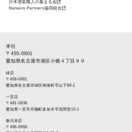
2017年6月 (21)
日本塗装職人の集まる会
Nanairo Partners協同組合
2017年5月 (17)
2017年4月 (22)
2017年3月 (28)
2017年2月 (46)
2017年1月 (45)
2016年12月 (37)
本社
2016年11月 (39)
〒455-0801
2016年10月 (37)
愛知県名古屋市港区小碓４丁目９９
2016年9月 (37)
緑店
2016年8月 (30)
〒458-0801
2016年7月 (40)
愛知県名古屋市緑区鳴海町字山下88-2
2016年6月 (35)
一宮店
2016年5月 (34)
〒491-0836
2016年4月 (35)
愛知県一宮市丹陽町多加木字浅間堂15-1
2016年3月 (17)
2016年2月 (22)
春日井店
2016年1月 (10)
〒486-0855