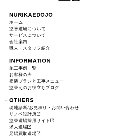
2018年12月 (8)
2018年11月 (10)
NURIKAEDOJO
2018年10月 (17)
ホーム
2018年9月 (14)
塗替道場について
2018年8月 (16)
サービスについて
2018年7月 (19)
会社案内
2018年6月 (11)
職人・スタッフ紹介
2018年5月 (16)
INFORMATION
2018年4月 (14)
施工事例一覧
2018年3月 (17)
お客様の声
2018年2月 (18)
塗装プランと工事メニュー
2018年1月 (10)
塗替えのお役立ちブログ
2017年12月 (10)
OTHERS
2017年11月 (9)
現地診断/お見積り・お問い合わせ
2017年10月 (12)
リノベ設計所
2017年9月 (23)
塗替道場採用サイト
2017年8月 (23)
求人道場
2017年7月 (11)
足場買取道場