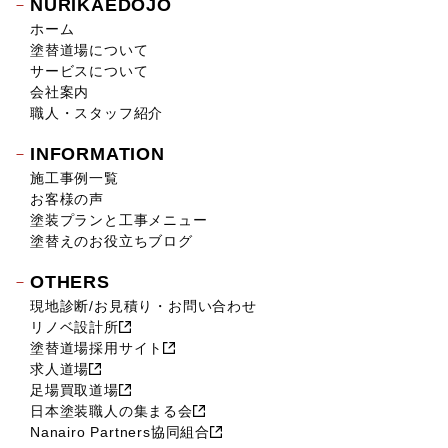
NURIKAEDOJO
2018年10月 (17)
ホーム
2018年9月 (14)
塗替道場について
2018年8月 (16)
サービスについて
2018年7月 (19)
会社案内
2018年6月 (11)
職人・スタッフ紹介
2018年5月 (16)
INFORMATION
2018年4月 (14)
施工事例一覧
2018年3月 (17)
お客様の声
2018年2月 (18)
塗装プランと工事メニュー
2018年1月 (10)
塗替えのお役立ちブログ
2017年12月 (10)
OTHERS
2017年11月 (9)
現地診断/お見積り・お問い合わせ
2017年10月 (12)
リノベ設計所
2017年9月 (23)
塗替道場採用サイト
2017年8月 (23)
求人道場
2017年7月 (11)
足場買取道場
2017年6月 (21)
日本塗装職人の集まる会
Nanairo Partners協同組合
2017年5月 (17)